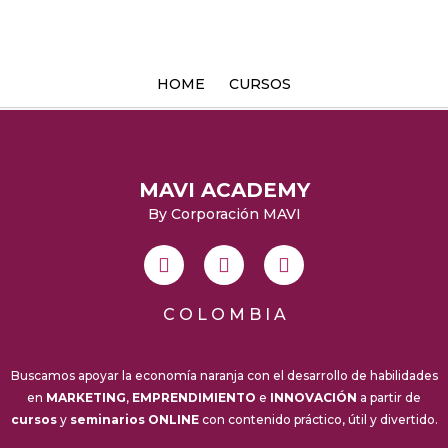
Ir
al
contenido
HOME
CURSOS
MAVI ACADEMY
By Corporación MAVI
I
Y
T
n
o
i
s
u
k
t
t
t
C O L O M B I A
a
u
o
g
b
k
r
e
Buscamos apoyar la economía naranja con el desarrollo de habilidades
a
en
MARKETING
,
EMPRENDIMIENTO
e
INNOVACIÓN
a partir de
m
cursos
y
seminarios ONLINE
con contenido práctico, útil y divertido.