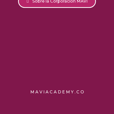
Sobre la Corporación MAVI
M A V I A C A D E M Y . C O