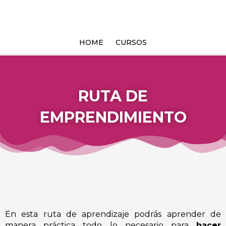
Ir
al
contenido
HOME
CURSOS
RUTA DE
EMPRENDIMIENTO
En esta ruta de aprendizaje podrás aprender de
manera práctica todo lo necesario para
hacer