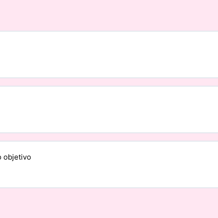
lo
lo
 objetivo
nidades de innovación?
lo