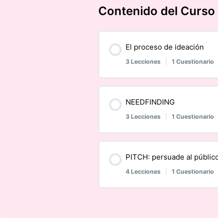
Contenido del Curso
El proceso de ideación
3 Lecciones
|
1 Cuestionario
Contenido de la Módu
NEEDFINDING
3 Lecciones
|
1 Cuestionario
El proceso creativo
Contenido de la Módu
PITCH: persuade al público
Generación de ideas
4 Lecciones
|
1 Cuestionario
¿Cómo encontrar oportu
Evaluación de ideas
Contenido de la Módu
¿Qué es needfinding?