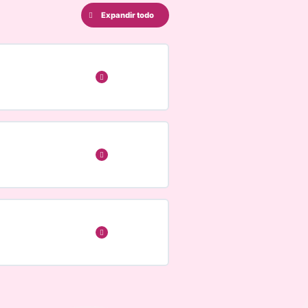
Expandir todo
Expandir
0% COMPLETADO
0/3 pasos
Expandir
0% COMPLETADO
0/3 pasos
Expandir
0% COMPLETADO
0/4 pasos