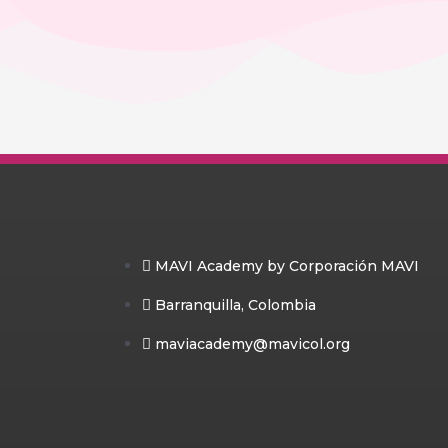
Cuestionario
El Pitch y sus técnicas
Proceso de needfinding
El elevator Pitch
Cuestionario
Pitch para inversionistas
Pitch comercial
MAVI Academy by Corporación MAVI
Cuestionario
Barranquilla, Colombia
maviacademy@mavicol.org