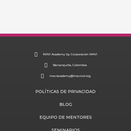
La creatividad
Una fotografía diferente
Tips de creatividad
Instaurando un legado
MAVI Academy by Corporación MAVI
Barranquilla, Colombia
maviacademy@mavicol.org
POLÍTICAS DE PRIVACIDAD
BLOG
EQUIPO DE MENTORES
SEMINARIOS