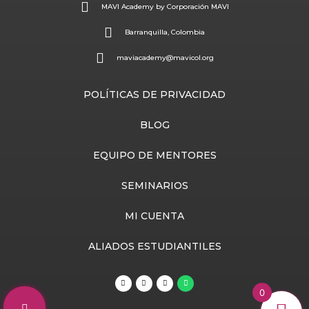
MAVI Academy by Corporación MAVI
Barranquilla, Colombia
maviacademy@mavicol.org
POLÍTICAS DE PRIVACIDAD
BLOG
EQUIPO DE MENTORES
SEMINARIOS
MI CUENTA
ALIADOS ESTUDIANTILES
T
Y
I
W
i
o
n
h
0
k
u
s
a
t
t
t
t
o
u
a
s