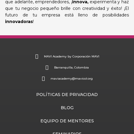
que adelante, emprendedores, ¡
innova,
experimenta y haz
que tu negocio pequeño brille con creatividad y éxito! ¡El
futuro de tu empresa está lleno de posibilidades
innovadoras
!
MAVI Academy by Corporación MAVI
Barranquilla, Colombia
maviacademy@mavicol.org
POLÍTICAS DE PRIVACIDAD
BLOG
EQUIPO DE MENTORES
SEMINARIOS