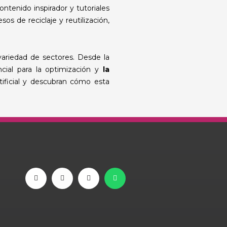
ntenido inspirador y tutoriales
s de reciclaje y reutilización,
riedad de sectores. Desde la
cial para la optimización y
la
tificial y descubran cómo esta
T
Y
I
W
i
o
n
h
k
u
s
a
t
t
t
t
o
u
a
s
k
b
g
a
e
r
p
a
p