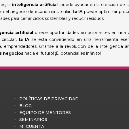
es,
la
inteligencia artificial
puede ayudar en la creación de co
 en el negocio de economía circular,
la IA
puede optimizar proceso
des para cerrar ciclos sostenibles y reducir residuos.
gencia artificial
ofrece oportunidades emocionantes en una va
circular,
la IA
se está convirtiendo en una herramienta esen
e, emprendedores, únanse a la revolución de la inteligencia ar
s negocios
hacia el futuro! ¡El potencial es infinito!
POLÍTICAS DE PRIVACIDAD
BLOG
EQUIPO DE MENTORES
SEMINARIOS
MI CUENTA