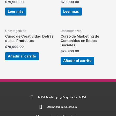
$
79,900.00
$
79,900.00
Leer más
Leer más
Uncategorized
Uncategorized
Curso de Creatividad Detrás
Curso de Marketing de
de los Productos
Contenidos en Redes
Sociales
$
79,900.00
$
79,900.00
Añadir al carrito
Añadir al carrito
MAVI Academy by Corporación MAVI
Barranquilla, Colombia