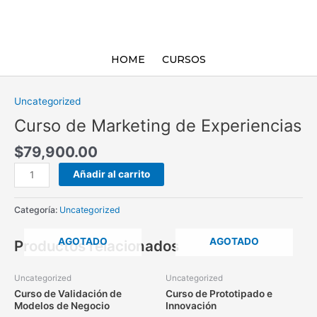
Ir
al
contenido
HOME
CURSOS
Curso
de
Uncategorized
Marketing
Curso de Marketing de Experiencias
de
Experiencias
$
79,900.00
cantidad
Añadir al carrito
Categoría:
Uncategorized
AGOTADO
AGOTADO
Productos relacionados
Uncategorized
Uncategorized
Curso de Validación de
Curso de Prototipado e
Modelos de Negocio
Innovación