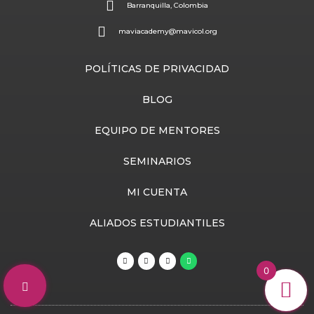
Barranquilla, Colombia
maviacademy@mavicol.org
POLÍTICAS DE PRIVACIDAD
BLOG
EQUIPO DE MENTORES
SEMINARIOS
MI CUENTA
ALIADOS ESTUDIANTILES
T
Y
I
W
i
o
n
h
0
k
u
s
a
t
t
t
t
o
u
a
s
k
b
g
a
e
r
p
a
p