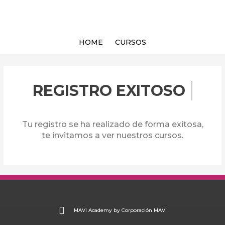
Ir
al
contenido
HOME
CURSOS
REGISTRO EXITOSO
Tu registro se ha realizado de forma exitosa,
te invitamos a ver nuestros cursos.
MAVI Academy by Corporación MAVI